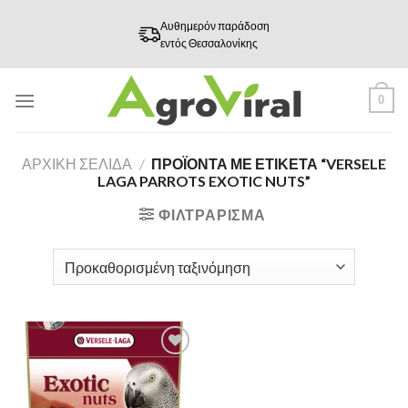
Skip
Αυθημερόν παράδοση
to
εντός Θεσσαλονίκης
content
0
ΑΡΧΙΚΉ ΣΕΛΊΔΑ
/
ΠΡΟΪΌΝΤΑ ΜΕ ΕΤΙΚΈΤΑ “VERSELE
LAGA PARROTS EXOTIC NUTS”
ΦΙΛΤΡΆΡΙΣΜΑ