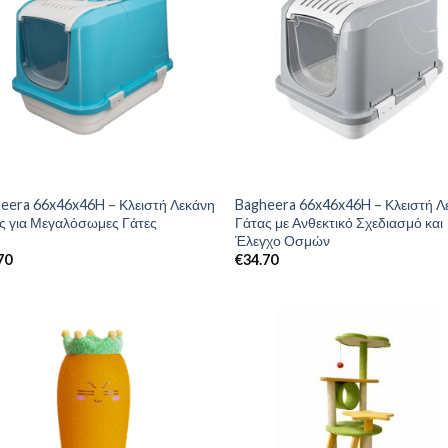
eera 66x46x46H – Κλειστή Λεκάνη
Bagheera 66x46x46H – Κλειστή Λ
ς για Μεγαλόσωμες Γάτες
Γάτας με Ανθεκτικό Σχεδιασμό και
Έλεγχο Οσμών
70
€
34.70