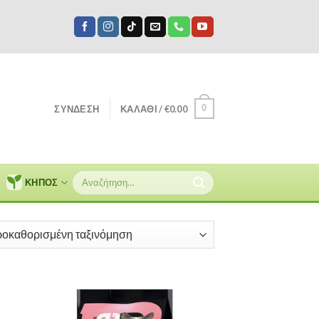
0
ΣΎΝΔΕΣΗ
ΚΑΛΆΘΙ /
€
0.00
Αναζήτηση
ΚΗΠΟΣ
για: