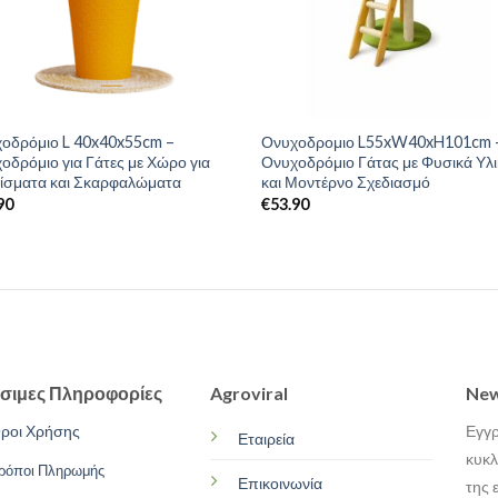
οδρόμιο L 40x40x55cm –
Ονυχοδρομιο L55xW40xH101cm 
οδρόμιο για Γάτες με Χώρο για
Ονυχοδρόμιο Γάτας με Φυσικά Υλ
ίσματα και Σκαρφαλώματα
και Μοντέρνο Σχεδιασμό
90
€
53.90
σιμες Πληροφορίες
Agroviral
New
ροι Χρήσης
Εγγρ
Εταιρεία
κυκλ
ρόποι Πληρωμής
Επικοινωνία
της 