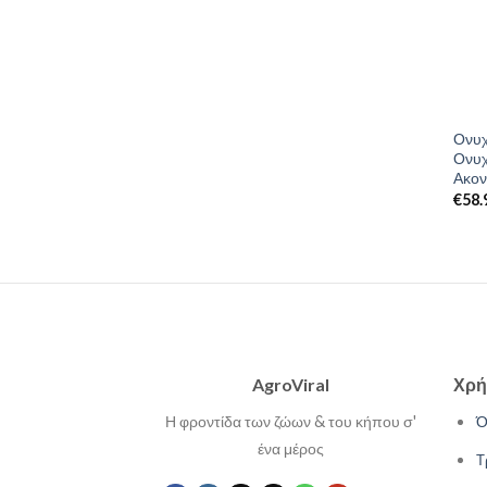
Ονυχ
Ονυχ
Ακον
€
58.
AgroViral
Χρή
Η φροντίδα των ζώων & του κήπου σ'
Ό
ένα μέρος
Τ