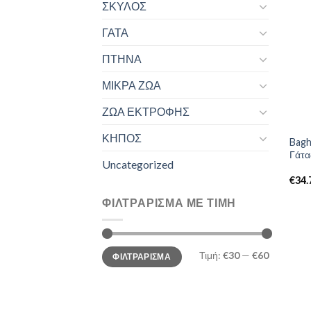
ΣΚΥΛΟΣ
ΓΑΤΑ
ΠΤΗΝΑ
ΜΙΚΡΑ ΖΩΑ
ΖΩΑ ΕΚΤΡΟΦΗΣ
ΚΗΠΟΣ
Bagh
Γάτα
Uncategorized
€
34.
ΦΙΛΤΡΆΡΙΣΜΑ ΜΕ ΤΙΜΉ
Ελάχιστη
Μέγιστη
Τιμή:
€30
—
€60
ΦΙΛΤΡΆΡΙΣΜΑ
τιμή
τιμή