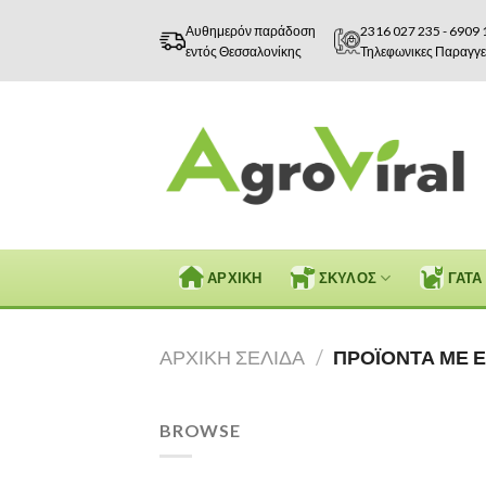
Skip
Αυθημερόν παράδοση
2316 027 235
-
6909 
to
εντός Θεσσαλονίκης
Τηλεφωνικες Παραγγε
content
ΑΡΧΙΚΗ
ΣΚΥΛΟΣ
ΓΑΤΑ
ΑΡΧΙΚΉ ΣΕΛΊΔΑ
/
ΠΡΟΪΌΝΤΑ ΜΕ Ε
BROWSE