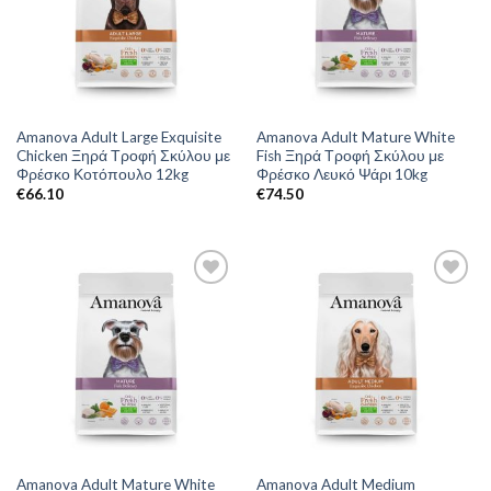
Amanova Adult Large Exquisite
Amanova Adult Mature White
Chicken Ξηρά Τροφή Σκύλου με
Fish Ξηρά Τροφή Σκύλου με
Φρέσκο Κοτόπουλο 12kg
Φρέσκο Λευκό Ψάρι 10kg
€
66.10
€
74.50
Amanova Adult Mature White
Amanova Adult Medium