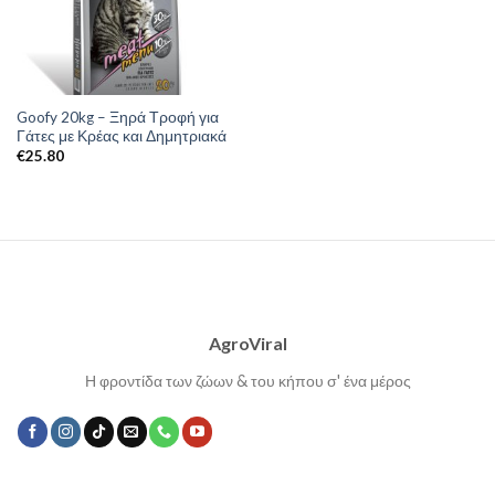
Goofy 20kg – Ξηρά Τροφή για
Γάτες με Κρέας και Δημητριακά
€
25.80
AgroViral
Η φροντίδα των ζώων & του κήπου σ' ένα μέρος