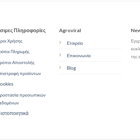
σιμες Πληροφορίες
Agroviral
New
ροι Χρήσης
Εγγρ
Εταιρεία
κυκλ
ρόποι Πληρωμής
Επικοινωνία
της 
ρόποι Αποστολής
Blog
πιστροφή προϊόντων
ookies
ροστασία προσωπικών
εδομένων
ιστοποιητικά