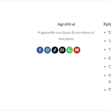
AgroViral
Χρή
Η φροντίδα των ζώων & του κήπου σ'
Ό
ένα μέρος
Τ
Τ
Ε
C
Π
Δ
Π