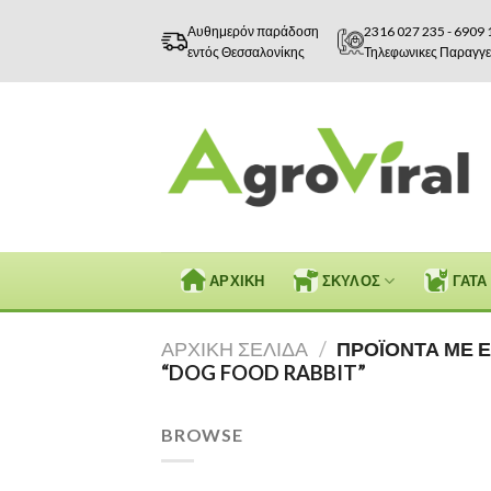
Skip
Αυθημερόν παράδοση
2316 027 235
-
6909 
to
εντός Θεσσαλονίκης
Τηλεφωνικες Παραγγε
content
ΑΡΧΙΚΗ
ΣΚΥΛΟΣ
ΓΑΤΑ
ΑΡΧΙΚΉ ΣΕΛΊΔΑ
/
ΠΡΟΪΌΝΤΑ ΜΕ Ε
“DOG FOOD RABBIT”
BROWSE