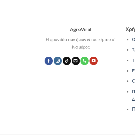
AgroViral
Χρή
Η φροντίδα των ζώων & του κήπου σ'
Ό
ένα μέρος
Τ
Τ
Ε
C
Π
Δ
Π