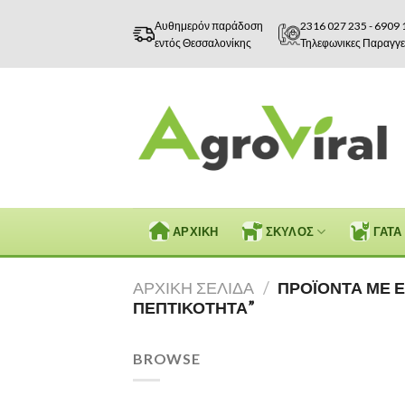
Skip
Αυθημερόν παράδοση
2316 027 235
-
6909 
to
εντός Θεσσαλονίκης
Τηλεφωνικες Παραγγε
content
ΑΡΧΙΚΗ
ΣΚΥΛΟΣ
ΓΑΤΑ
ΑΡΧΙΚΉ ΣΕΛΊΔΑ
/
ΠΡΟΪΌΝΤΑ ΜΕ Ε
ΠΕΠΤΙΚΌΤΗΤΑ”
BROWSE