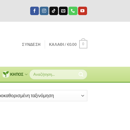
0
ΣΎΝΔΕΣΗ
ΚΑΛΆΘΙ /
€
0.00
Αναζήτηση
ΚΗΠΟΣ
για: