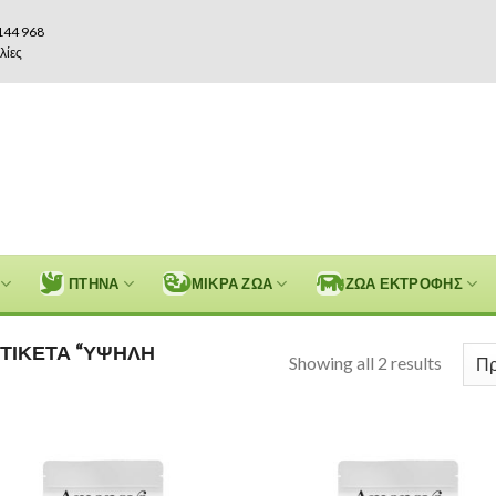
144 968
λίες
ΠΤΗΝΑ
ΜΙΚΡΑ ΖΩΑ
ΖΩΑ ΕΚΤΡΟΦΗΣ
ΤΙΚΈΤΑ “ΥΨΗΛΉ
Showing all 2 results