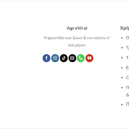
AgroViral
Χρή
Η φροντίδα των ζώων & του κήπου σ'
Ό
ένα μέρος
Τ
Τ
Ε
C
Π
Δ
Π