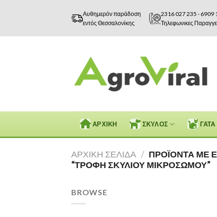
Skip
Αυθημερόν παράδοση
2316 027 235
-
6909 
to
εντός Θεσσαλονίκης
Τηλεφωνικες Παραγγε
content
ΑΡΧΙΚΗ
ΣΚΥΛΟΣ
ΓΑΤΑ
ΑΡΧΙΚΉ ΣΕΛΊΔΑ
/
ΠΡΟΪΌΝΤΑ ΜΕ Ε
“ΤΡΟΦΉ ΣΚΥΛΙΟΎ ΜΙΚΡΌΣΩΜΟΥ”
BROWSE