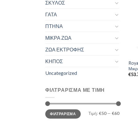
ΣΚΥΛΟΣ
ΓΑΤΑ
ΠΤΗΝΑ
ΜΙΚΡΑ ΖΩΑ
ΖΩΑ ΕΚΤΡΟΦΗΣ
ΚΗΠΟΣ
Roya
Μικρ
Uncategorized
€
53.
ΦΙΛΤΡΆΡΙΣΜΑ ΜΕ ΤΙΜΉ
Ελάχιστη
Μέγιστη
Τιμή:
€50
—
€60
ΦΙΛΤΡΆΡΙΣΜΑ
τιμή
τιμή