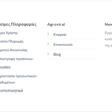
σιμες Πληροφορίες
Agroviral
New
ροι Χρήσης
Εγγρ
Εταιρεία
κυκλ
ρόποι Πληρωμής
Επικοινωνία
της 
ρόποι Αποστολής
Blog
πιστροφή προϊόντων
ookies
ροστασία προσωπικών
εδομένων
ιστοποιητικά