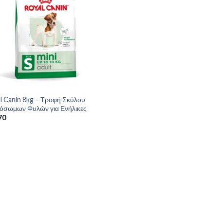
l Canin 8kg – Τροφή Σκύλου
όσωμων Φυλών για Ενήλικες
70