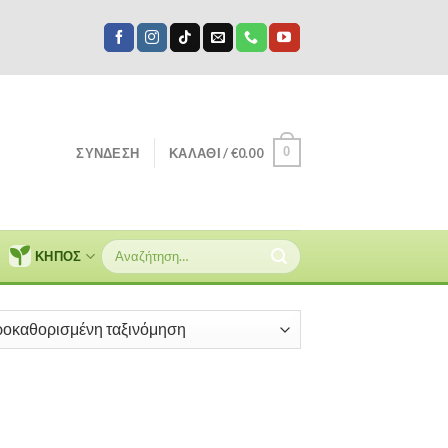
0
ΣΎΝΔΕΣΗ
ΚΑΛΆΘΙ /
€
0.00
Αναζήτηση
ΚΗΠΟΣ
για: