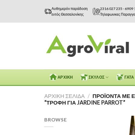
Skip
Αυθημερόν παράδοση
2316 027 235
-
6909 
to
εντός Θεσσαλονίκης
Τηλεφωνικες Παραγγε
content
ΑΡΧΙΚΗ
ΣΚΥΛΟΣ
ΓΑΤΑ
ΑΡΧΙΚΉ ΣΕΛΊΔΑ
/
ΠΡΟΪΌΝΤΑ ΜΕ Ε
“ΤΡΟΦΉ ΓΙΑ JARDINE PARROT”
BROWSE