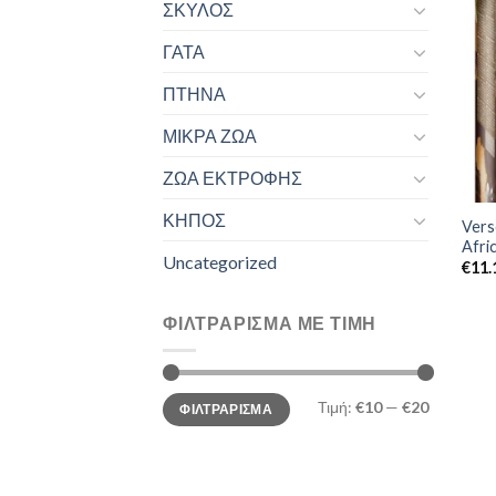
ΣΚΥΛΟΣ
ΓΑΤΑ
ΠΤΗΝΑ
ΜΙΚΡΑ ΖΩΑ
ΖΩΑ ΕΚΤΡΟΦΗΣ
ΚΗΠΟΣ
Vers
Afri
Uncategorized
€
11.
ΦΙΛΤΡΆΡΙΣΜΑ ΜΕ ΤΙΜΉ
Ελάχιστη
Μέγιστη
Τιμή:
€10
—
€20
ΦΙΛΤΡΆΡΙΣΜΑ
τιμή
τιμή