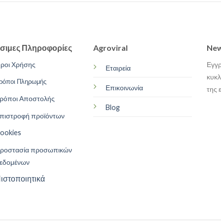
σιμες Πληροφορίες
Agroviral
New
ροι Χρήσης
Εγγρ
Εταιρεία
κυκλ
ρόποι Πληρωμής
Επικοινωνία
της 
ρόποι Αποστολής
Blog
πιστροφή προϊόντων
ookies
ροστασία προσωπικών
εδομένων
ιστοποιητικά