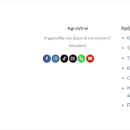
AgroViral
Χρή
Η φροντίδα των ζώων & του κήπου σ'
Ό
ένα μέρος
Τ
Τ
Ε
C
Π
Δ
Π