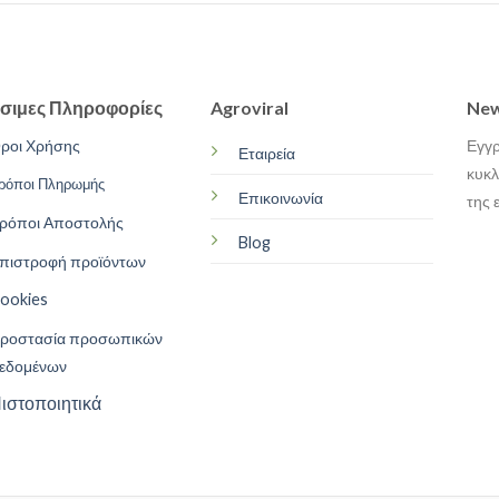
σιμες Πληροφορίες
Agroviral
New
ροι Χρήσης
Εγγρ
Εταιρεία
κυκλ
ρόποι Πληρωμής
Επικοινωνία
της 
ρόποι Αποστολής
Blog
πιστροφή προϊόντων
ookies
ροστασία προσωπικών
εδομένων
ιστοποιητικά