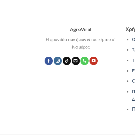
AgroViral
Χρή
Η φροντίδα των ζώων & του κήπου σ'
Ό
ένα μέρος
Τ
Τ
Ε
C
Π
Δ
Π