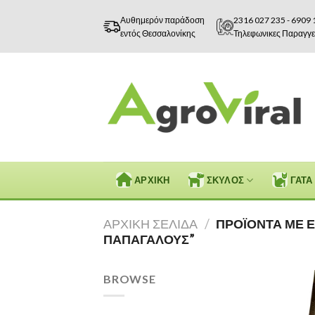
Skip
Αυθημερόν παράδοση
2316 027 235
-
6909 
to
εντός Θεσσαλονίκης
Τηλεφωνικες Παραγγε
content
ΑΡΧΙΚΗ
ΣΚΥΛΟΣ
ΓΑΤΑ
ΑΡΧΙΚΉ ΣΕΛΊΔΑ
/
ΠΡΟΪΌΝΤΑ ΜΕ Ε
ΠΑΠΑΓΆΛΟΥΣ”
BROWSE