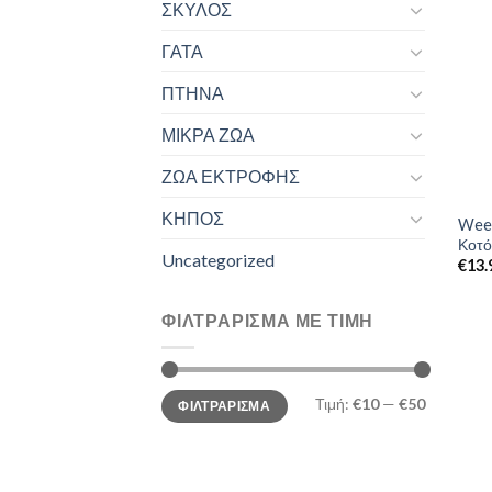
ΣΚΥΛΟΣ
ΓΑΤΑ
ΠΤΗΝΑ
ΜΙΚΡΑ ΖΩΑ
ΖΩΑ ΕΚΤΡΟΦΗΣ
ΚΗΠΟΣ
Weeg
Κοτό
Uncategorized
€
13.
ΦΙΛΤΡΆΡΙΣΜΑ ΜΕ ΤΙΜΉ
Ελάχιστη
Μέγιστη
Τιμή:
€10
—
€50
ΦΙΛΤΡΆΡΙΣΜΑ
τιμή
τιμή