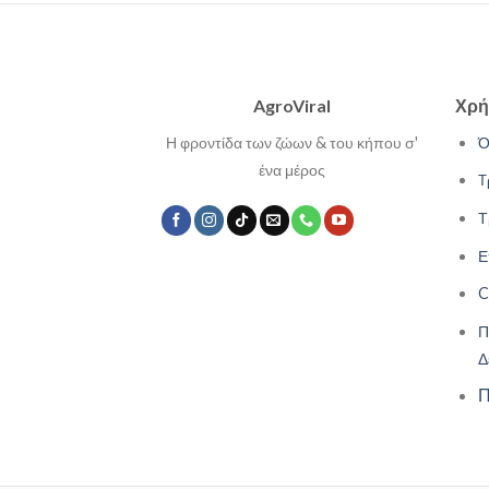
AgroViral
Χρή
Η φροντίδα των ζώων & του κήπου σ'
Ό
ένα μέρος
Τ
Τ
Ε
C
Π
Δ
Π