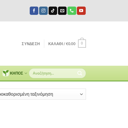
0
ΣΎΝΔΕΣΗ
ΚΑΛΆΘΙ /
€
0.00
Αναζήτηση
ΚΗΠΟΣ
για: