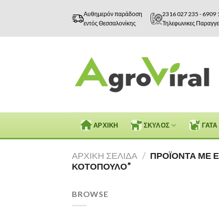
Skip
Αυθημερόν παράδοση
2316 027 235
-
6909 
to
εντός Θεσσαλονίκης
Τηλεφωνικες Παραγγε
content
ΑΡΧΙΚΗ
ΣΚΥΛΟΣ
ΓΑΤΑ
ΑΡΧΙΚΉ ΣΕΛΊΔΑ
/
ΠΡΟΪΌΝΤΑ ΜΕ Ε
ΚΟΤΌΠΟΥΛΟ”
BROWSE