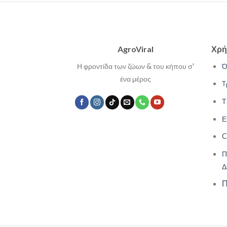
AgroViral
Χρή
Η φροντίδα των ζώων & του κήπου σ'
Ό
ένα μέρος
Τ
Τ
Ε
C
Π
Δ
Π