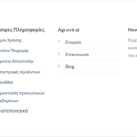
σιμες Πληροφορίες
Agroviral
New
ροι Χρήσης
Εγγρ
Εταιρεία
κυκλ
ρόποι Πληρωμής
Επικοινωνία
της 
ρόποι Αποστολής
Blog
πιστροφή προϊόντων
ookies
ροστασία προσωπικών
εδομένων
ιστοποιητικά