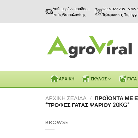
Skip
Αυθημερόν παράδοση
2316 027 235
-
6909 
to
εντός Θεσσαλονίκης
Τηλεφωνικες Παραγγε
content
ΑΡΧΙΚΗ
ΣΚΥΛΟΣ
ΓΑΤΑ
ΑΡΧΙΚΉ ΣΕΛΊΔΑ
/
ΠΡΟΪΌΝΤΑ ΜΕ Ε
“ΤΡΟΦΈΣ ΓΆΤΑΣ ΨΑΡΙΟΎ 20KG”
BROWSE