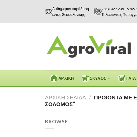
Skip
Αυθημερόν παράδοση
2316 027 235
-
6909 
to
εντός Θεσσαλονίκης
Τηλεφωνικες Παραγγε
content
ΑΡΧΙΚΗ
ΣΚΥΛΟΣ
ΓΑΤΑ
ΑΡΧΙΚΉ ΣΕΛΊΔΑ
/
ΠΡΟΪΌΝΤΑ ΜΕ Ε
ΣΟΛΟΜΌΣ”
BROWSE