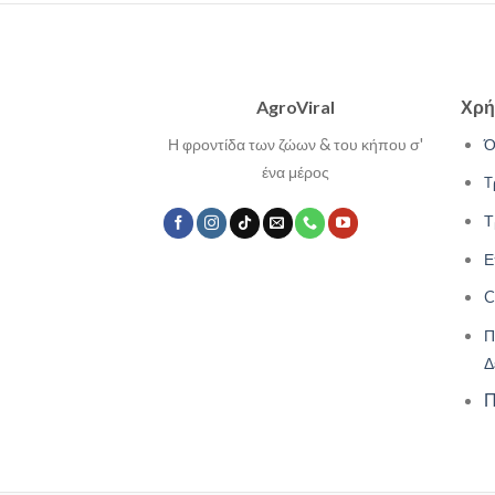
AgroViral
Χρή
Η φροντίδα των ζώων & του κήπου σ'
Ό
ένα μέρος
Τ
Τ
Ε
C
Π
Δ
Π