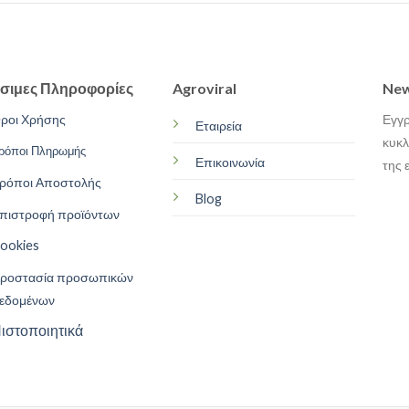
σιμες Πληροφορίες
Agroviral
New
ροι Χρήσης
Εγγρ
Εταιρεία
κυκλ
ρόποι Πληρωμής
Επικοινωνία
της 
ρόποι Αποστολής
Blog
πιστροφή προϊόντων
ookies
ροστασία προσωπικών
εδομένων
ιστοποιητικά