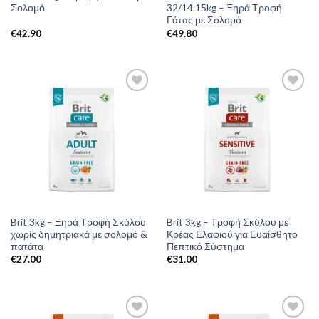
Σολομό
32/14 15kg – Ξηρά Τροφή
Γάτας με Σολομό
€
42.90
€
49.80
Brit 3kg – Ξηρά Τροφή Σκύλου
Brit 3kg – Τροφή Σκύλου με
χωρίς δημητριακά με σολομό &
Κρέας Ελαφιού για Ευαίσθητο
πατάτα
Πεπτικό Σύστημα
€
27.00
€
31.00