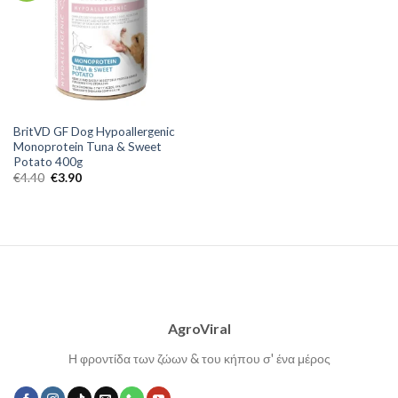
BritVD GF Dog Hypoallergenic
Monoprotein Tuna & Sweet
Potato 400g
Original
Η
€
4.40
€
3.90
price
τρέχουσα
was:
τιμή
€4.40.
είναι:
€3.90.
AgroViral
Η φροντίδα των ζώων & του κήπου σ' ένα μέρος