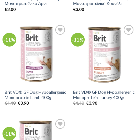
Μονοπρωτεϊνικό Αρνί
Μονοπρωτεϊνικό Κουνέλι
€
3.00
€
3.00
-11%
-11%
Brit VD® GF Dog Hypoallergenic
Brit VD® GF Dog Hypoallergenic
Monoprotein Lamb 400g
Monoprotein Turkey 400gr
Original
Η
Original
Η
€
4.40
€
3.90
€
4.40
€
3.90
price
τρέχουσα
price
τρέχουσα
was:
τιμή
was:
τιμή
€4.40.
είναι:
€4.40.
είναι:
€3.90.
€3.90.
-11%