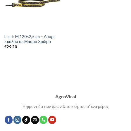
Leash M 120×2,5cm – Λουρί
Σκύλου σε Μαύρο Χρώμα
€
29.20
AgroViral
Η φροντίδα των ζώων & του κήπου σ' ένα μέρος