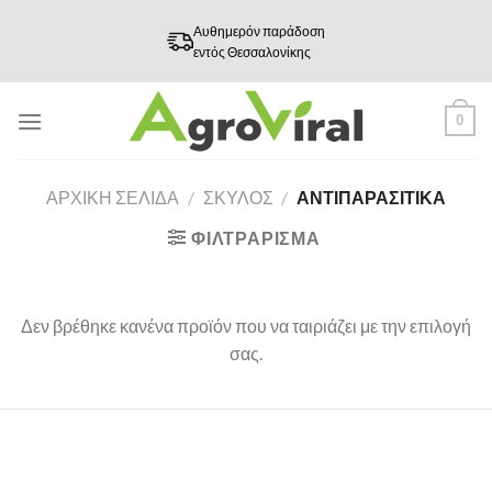
Skip
Αυθημερόν παράδοση
to
εντός Θεσσαλονίκης
content
0
ΑΡΧΙΚΉ ΣΕΛΊΔΑ
/
ΣΚΥΛΟΣ
/
ΑΝΤΙΠΑΡΑΣΙΤΙΚΑ
ΦΙΛΤΡΆΡΙΣΜΑ
Δεν βρέθηκε κανένα προϊόν που να ταιριάζει με την επιλογή
σας.