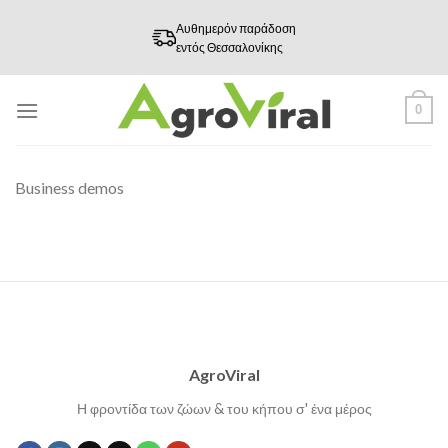
Skip
Αυθημερόν παράδοση
to
εντός Θεσσαλονίκης
content
0
Business demos
AgroViral
Η φροντίδα των ζώων & του κήπου σ' ένα μέρος