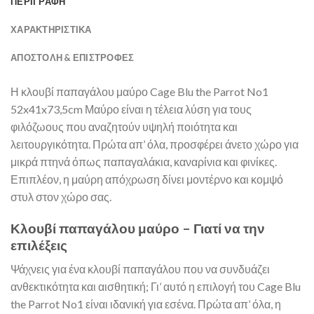
ΠΕΡΙΓΡΑΦΗ
ΧΑΡΑΚΤΗΡΙΣΤΙΚΑ
ΑΠΟΣΤΟΛΉ & ΕΠΙΣΤΡΟΦΈΣ
Η κλουβί παπαγάλου μαύρο Cage Blu the Parrot No1
52x41x73,5cm Μαύρο είναι η τέλεια λύση για τους
φιλόζωους που αναζητούν υψηλή ποιότητα και
λειτουργικότητα. Πρώτα απ’ όλα, προσφέρει άνετο χώρο για
μικρά πτηνά όπως παπαγαλάκια, καναρίνια και φινίκες.
Επιπλέον, η μαύρη απόχρωση δίνει μοντέρνο και κομψό
στυλ στον χώρο σας.
Κλουβί παπαγάλου μαύρο – Γιατί να την
επιλέξεις
Ψάχνεις για ένα κλουβί παπαγάλου που να συνδυάζει
ανθεκτικότητα και αισθητική; Γι’ αυτό η επιλογή του Cage Blu
the Parrot No1 είναι ιδανική για εσένα. Πρώτα απ’ όλα, η