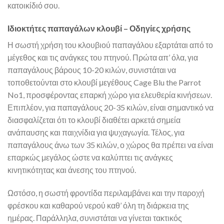
κατοικίδιό σου.
Ιδιοκτήτες παπαγάλων κλουβί – Οδηγίες χρήσης
Η σωστή χρήση του κλουβιού παπαγάλου εξαρτάται από το
μέγεθος και τις ανάγκες του πτηνού. Πρώτα απ’ όλα, για
παπαγάλους βάρους 10-20 κιλών, συνιστάται να
τοποθετούνται στο κλουβί μεγέθους Cage Blu the Parrot
No1, προσφέροντας επαρκή χώρο για ελευθερία κινήσεων.
Επιπλέον, για παπαγάλους 20-35 κιλών, είναι σημαντικό να
διασφαλίζεται ότι το κλουβί διαθέτει αρκετά σημεία
ανάπαυσης και παιχνίδια για ψυχαγωγία. Τέλος, για
παπαγάλους άνω των 35 κιλών, ο χώρος θα πρέπει να είναι
επαρκώς μεγάλος ώστε να καλύπτει τις ανάγκες
κινητικότητας και άνεσης του πτηνού.
Ωστόσο, η σωστή φροντίδα περιλαμβάνει και την παροχή
φρέσκου και καθαρού νερού καθ’ όλη τη διάρκεια της
ημέρας. Παράλληλα, συνιστάται να γίνεται τακτικός