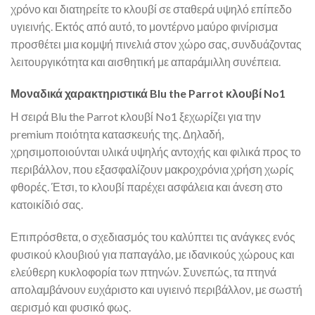
χρόνο και διατηρείτε το κλουβί σε σταθερά υψηλό επίπεδο
υγιεινής. Εκτός από αυτό, το μοντέρνο μαύρο φινίρισμα
προσθέτει μια κομψή πινελιά στον χώρο σας, συνδυάζοντας
λειτουργικότητα και αισθητική με απαράμιλλη συνέπεια.
Μοναδικά χαρακτηριστικά Blu the Parrot κλουβί No1
Η σειρά Blu the Parrot κλουβί No1 ξεχωρίζει για την
premium ποιότητα κατασκευής της. Δηλαδή,
χρησιμοποιούνται υλικά υψηλής αντοχής και φιλικά προς το
περιβάλλον, που εξασφαλίζουν μακροχρόνια χρήση χωρίς
φθορές. Έτσι, το κλουβί παρέχει ασφάλεια και άνεση στο
κατοικίδιό σας.
Επιπρόσθετα, ο σχεδιασμός του καλύπτει τις ανάγκες ενός
φυσικού κλουβιού για παπαγάλο, με ιδανικούς χώρους και
ελεύθερη κυκλοφορία των πτηνών. Συνεπώς, τα πτηνά
απολαμβάνουν ευχάριστο και υγιεινό περιβάλλον, με σωστή
αερισμό και φυσικό φως.