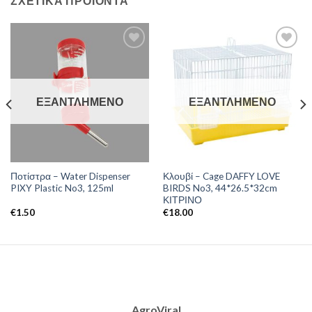
ΣΧΕΤΙΚΆ ΠΡΟΪΌΝΤΑ
ΕΞΑΝΤΛΗΜΈΝΟ
ΕΞΑΝΤΛΗΜΈΝΟ
Ποτίστρα – Water Dispenser
Κλουβί – Cage DAFFY LOVE
PIXY Plastic No3, 125ml
BIRDS No3, 44*26.5*32cm
ΚΙΤΡΙΝΟ
€
1.50
€
18.00
AgroViral