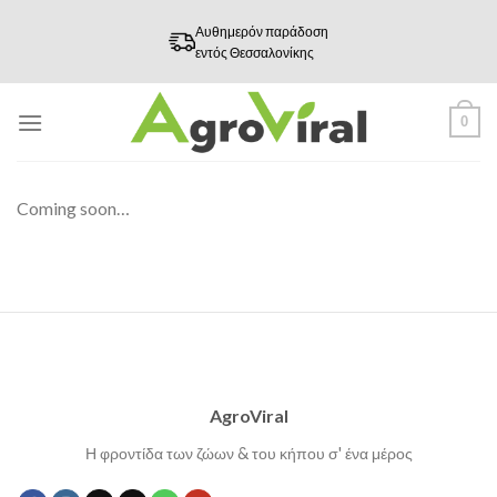
Skip
Αυθημερόν παράδοση
to
εντός Θεσσαλονίκης
content
0
Coming soon…
AgroViral
Η φροντίδα των ζώων & του κήπου σ' ένα μέρος